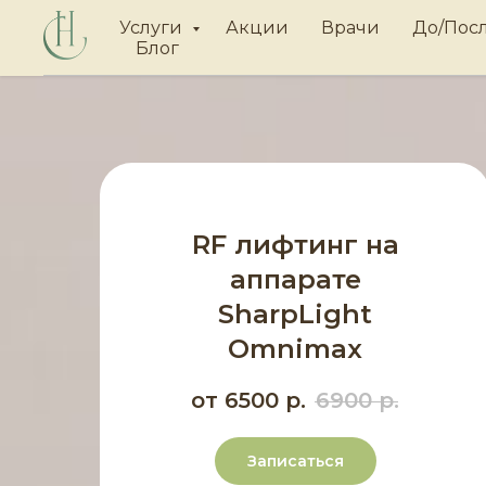
Услуги
Акции
Врачи
До/Пос
Блог
RF лифтинг на
аппарате
SharpLight
Omnimax
от 6500
р.
6900
р.
Записаться