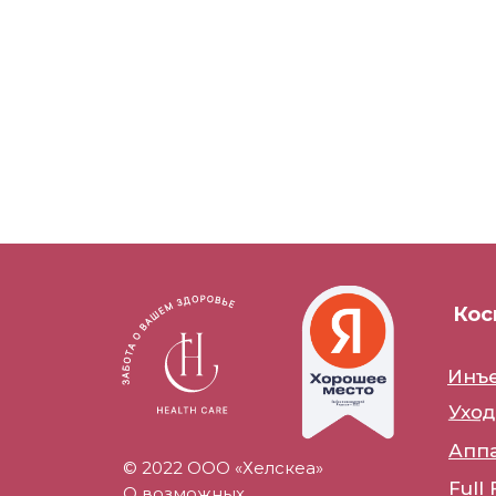
Кос
Инъе
Ухо
Аппа
© 2022 ООО «Хелскеа»
Full
О возможных