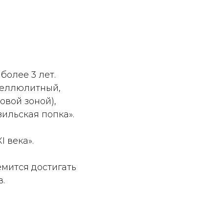
олее 3 лет.
целлюлитный,
овой зоной),
ильская попка».
 века».
мится достигать
.