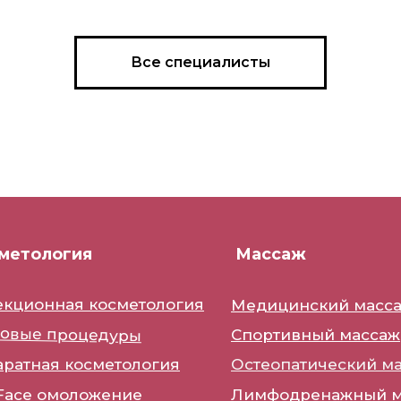
Все специалисты
метология
Массаж
кционная косметология
Медицинский масс
довые процедуры
Спортивный массаж
ратная косметология
Остеопатический м
 Face омоложение
Лимфодренажный м